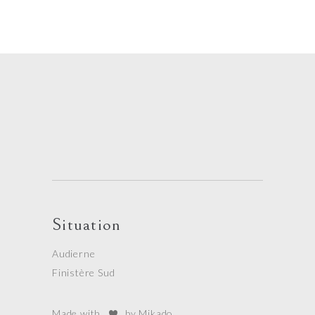
Situation
Audierne
Finistère Sud
Made with
by Mikado