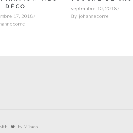
T DÉCO
septembre 10, 2018
mbre 17, 2018
By
johannecorre
ohannecorre
 with
by Mikado