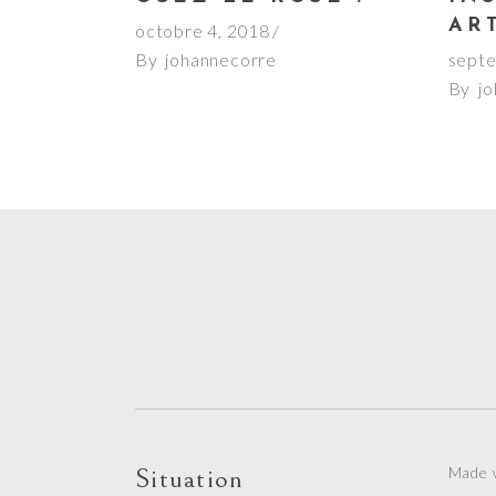
AR
octobre 4, 2018
By
johannecorre
septe
By
j
Situation
Made