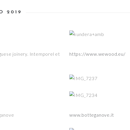
O 2019
ese joinery. Intemporel et
https://www.wewood.eu/
eganove
www.botteganove.it